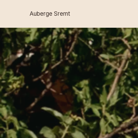
Auberge Sremt